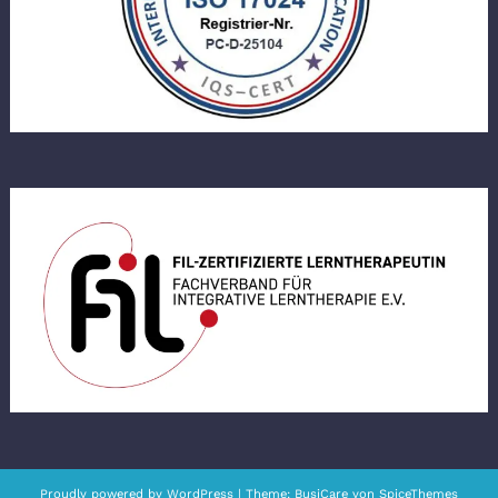
Proudly powered by
WordPress
| Theme:
BusiCare
von
SpiceThemes